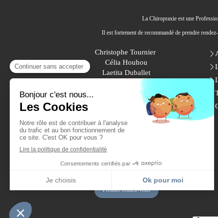
La Chiropraxie est une Profession
Il est fortement de recommandé de prendre rendez-v
Christophe Tournier
Célia Houhou
Laetita Duballet
Chiropracteurs Saint-Chamond
17 Bis, Boulevard Waldeck
Rousseau
42400
Saint-Chamond
Afficher le téléphone
Prendre rendez-vous