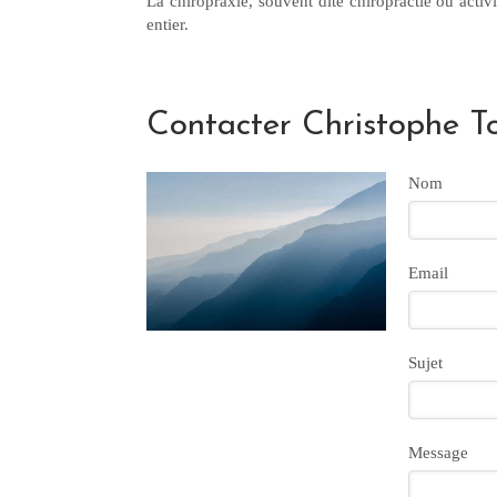
La chiropraxie, souvent dite chiropractie ou acti
entier.
Contacter Christophe To
Nom
Email
Sujet
Message