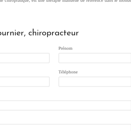
vité chiropratique, est une thérapie manuelle de référence dans le mond
urnier, chiropracteur
Prénom
Téléphone