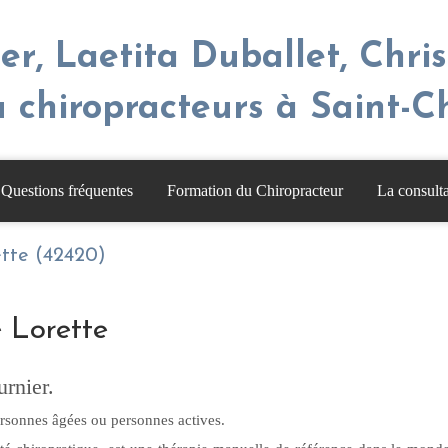
er, Laetita Duballet, Chri
 chiropracteurs à Saint-
Questions fréquentes
Formation du Chiropracteur
La consulta
ette (42420)
 Lorette
urnier.
 personnes âgées ou personnes actives.